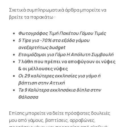
Σχετικά συμπληρωματικά άρθρα μπορείτε να
βρείτε τα παρακάτω :
Φωτογράφος Τιμή Πακέτου Γάμου Τιμές
5 Tips για -70% στα εξόδα γάμου
ανεξαρτήτως budget
Ετοιμάζομαι για Γάμο Η Απόλυτη Συμβουλή
7 λάθη που πρέπει να αποφύγουν οι νύφες
& οι μέλλουσες νύφες
Οι 29 καλύτερες εκκλησίες για γάμο ή
βάπτιση στην Αττική
Ta 9 Καλύτερα εκκλησάκια δίπλα στην
θάλασσα
Επίσης μπορείτε να δείτε πρόσφατες δουλειές
μου από γάμους, βαπτίσεις, αρραβώνες,