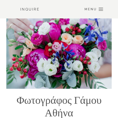
Skip
INQUIRE
to
MENU
content
Φωτογράφος Γάμου
Αθήνα