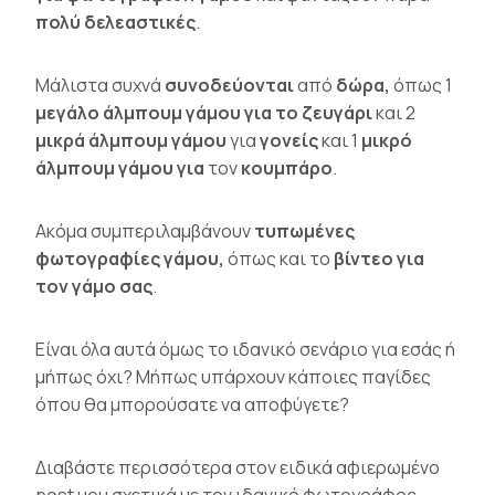
πολύ δελεαστικές
.
Μάλιστα συχνά
συνοδεύονται
από
δώρα,
όπως 1
μεγάλο άλμπουμ γάμου για το ζευγάρι
και 2
μικρά άλμπουμ γάμου
για
γονείς
και 1
μικρό
άλμπουμ γάμου για
τον
κουμπάρο
.
Ακόμα συμπεριλαμβάνουν
τυπωμένες
φωτογραφίες γάμου,
όπως και το
βίντεο για
τον γάμο σας
.
Είναι όλα αυτά όμως το ιδανικό σενάριο για εσάς ή
μήπως όχι? Μήπως υπάρχουν κάποιες παγίδες
όπου θα μπορούσατε να αποφύγετε?
Διαβάστε περισσότερα στον ειδικά αφιερωμένο
post μου σχετικά με τον ιδανικό φωτογράφος