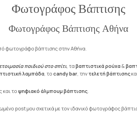
Φωτογράφος Βάπτισης
Φωτογράφος Βάπτισης Αθήνα
 από φωτογράφο
βάπτισης
στην Αθήνα.
τοιμασία παιδιού στο σπίτι
, τα
βαπτιστικά ρούχα
&
βαπ
πτιστική λαμπάδα
, το
candy bar
, την
τελετή βάπτισης
κα
ς και το
ψηφιακό άλμπουμ βάπτισης
.
μένο post μου σχετικά με τον ιδανικό φωτογράφος βάπτισ