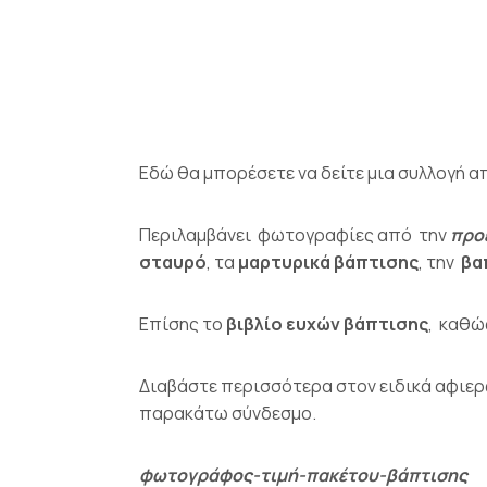
Εδώ θα μπορέσετε να δείτε μια συλλογή
Περιλαμβάνει φωτογραφίες από την
προε
σταυρό
, τα
μαρτυρικά βάπτισης
, την
βα
Επίσης το
βιβλίο ευχών βάπτισης
, καθώ
Διαβάστε περισσότερα στον ειδικά αφιερω
παρακάτω σύνδεσμο.
φωτογράφος-τιμή-πακέτου-βάπτισης