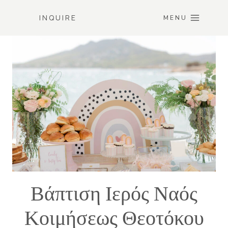
Skip
INQUIRE
to
MENU
content
Βάπτιση Ιερός Ναός
Κοιμήσεως Θεοτόκου