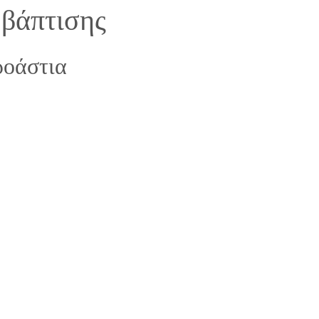
 βάπτισης
ροάστια