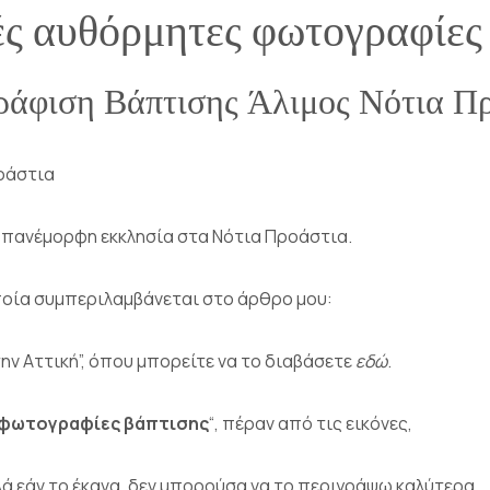
ς αυθόρμητες φωτογραφίες
άφιση Βάπτισης Άλιμος Νότια Π
οάστια
α πανέμορφη εκκλησία στα Νότια Προάστια.
οποία συμπεριλαμβάνεται στο άρθρο μου:
την Αττική”, όπου μπορείτε να το διαβάσετε
εδώ
.
 φωτογραφίες βάπτισης
“, πέραν από τις εικόνες,
λά εάν το έκανα, δεν μπορούσα να το περιγράψω καλύτερα,