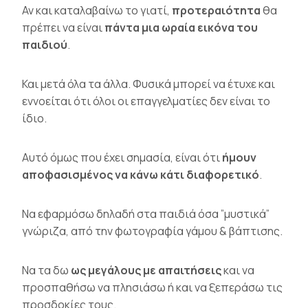
Αν και καταλαβαίνω το γιατί,
προτεραιότητα
θα
πρέπει να είναι
πάντα μια ωραία εικόνα του
παιδιού
.
Και μετά όλα τα άλλα. Φυσικά μπορεί να έτυχε και
εννοείται ότι όλοι οι επαγγελματίες δεν είναι το
ίδιο.
Αυτό όμως που έχει σημασία, είναι ότι
ήμουν
αποφασισμένος να κάνω κάτι διαφορετικό
.
Να εφαρμόσω δηλαδή στα παιδιά όσα ”μυστικά”
γνώριζα, από την φωτογραφία γάμου & βάπτισης.
Να τα δω
ως μεγάλους με απαιτήσεις
και να
προσπαθήσω να πλησιάσω ή και να ξεπεράσω τις
προσδοκίες τους.