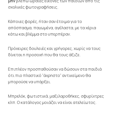
μην
βλέπω ωραίες εικόνες των παιδιών από τις
σχολικές φωτογραφήσεις.
Κάποιες φορές, ήταν σαν έτοιμα για το
απόσπασμα, παγωμένα, αγέλαστα, με τα χέρια
κάτω και βλέμμα στο υπερπέραν.
Πρόχειρες δουλειές και γρήγορες, χωρίς να τους
δίνεται η προσοχή που θα τους άξιζε.
Επιπλέον προσπαθούσαν να δώσουν στα παιδιά
ότι πιο πλαστικό ”άχρηστο” αντικείμενο θα
μπορούσε να υπάρξει.
Μπρελόκ, φωτιστικά, μαξιλαροθήκες, σφυρίχτρες
κλπ. Ο κατάλογος μοιάζει να είναι ατελείωτος.