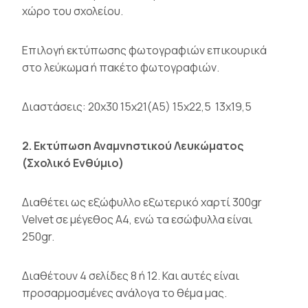
χώρο του σχολείου.
Eπιλογή εκτύπωσης φωτογραφιών επικουρικά
στο λεύκωμα ή πακέτο φωτογραφιών.
Διαστάσεις: 20χ30 15χ21(Α5) 15χ22,5 13χ19,5
2. Εκτύπωση Αναμνηστικού Λευκώματος
(Σχολικό Ενθύμιο)
Διαθέτει ως εξώφυλλο εξωτερικό χαρτί 300gr
Velvet σε μέγεθος Α4, ενώ τα εσώφυλλα είναι
250gr.
Διαθέτουν 4 σελίδες 8 ή 12. Και αυτές είναι
προσαρμοσμένες ανάλογα το θέμα μας.