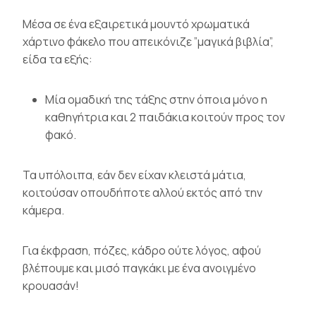
Μέσα σε ένα εξαιρετικά μουντό χρωματικά
χάρτινο φάκελο που απεικόνιζε ”μαγικά βιβλία”,
είδα τα εξής:
Μία ομαδική της τάξης στην όποια μόνο η
καθηγήτρια και 2 παιδάκια κοιτούν προς τον
φακό.
Τα υπόλοιπα, εάν δεν είχαν κλειστά μάτια,
κοιτούσαν οπουδήποτε αλλού εκτός από την
κάμερα.
Για έκφραση, πόζες, κάδρο ούτε λόγος, αφού
βλέπουμε και μισό παγκάκι με ένα ανοιγμένο
κρουασάν!