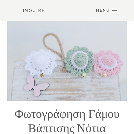
Skip
INQUIRE
to
MENU
content
Φωτογράφηση Γάμου
Βάπτισης Νότια