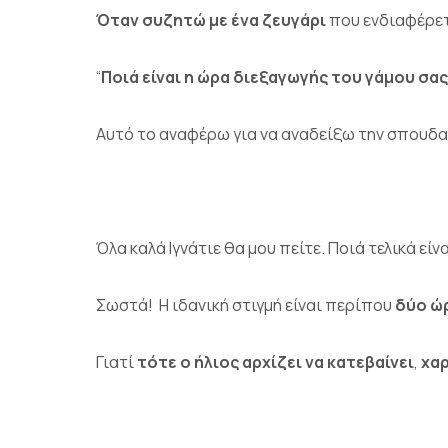
Όταν
συζητώ με ένα ζευγάρι
που ενδιαφέρετ
“
Ποιά είναι η ώρα διεξαγωγής
του γάμου σας
Αυτό το αναφέρω για να αναδείξω την σπουδαι
Όλα καλά Ιγνάτιε θα μου πείτε. Ποιά τελικά εί
Σωστά! Η ιδανική στιγμή είναι περίπου
δύο ώρ
Γιατί
τότε ο ήλιος αρχίζει να κατεβαίνει
,
χαρ