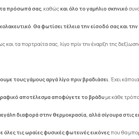
 τα πρόσωπά σας
, καθώς
και όλο το γαμήλιο σκηνικό
συνο
 κολακευτικό
.
Θα φωτίσει τέλεια την είσοδό σας
και την
 και τα πορτραίτα σας, λίγο πρίν την έναρξη της δεξίωση
ουμε τους γάμους αργά λίγο πριν βραδιάσει
. Έχει κάποια
γραφικό αποτέλεσμα αποφύγετε το βράδυ
με κάθε τρόπο
 μεγάλη διαφορά στην θερμοκρασία, αλλά σίγουρα στις ε
ε όλες τις ωραίες φυσικές φωτεινές εικόνες
που θα μπορ