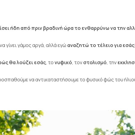
είσει ήδη από πριν βραδινή ώρα το ενθαρρύνω να την αλ
να γίνει γάμος αργά, αλλά εγώ
αναζητώ το τέλειο για εσάς
φώς θα λούζει εσάς
, το
νυφικό
, τον
στολισμό
, την
εκκλησ
προσπαθούμε να αντικαταστήσουμε το φυσικό φώς του ήλιο