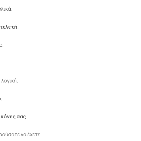
λικά.
 τελετή
.
ς.
 λογική.
.
ικόνες σας
.
ούσατε να έχετε.