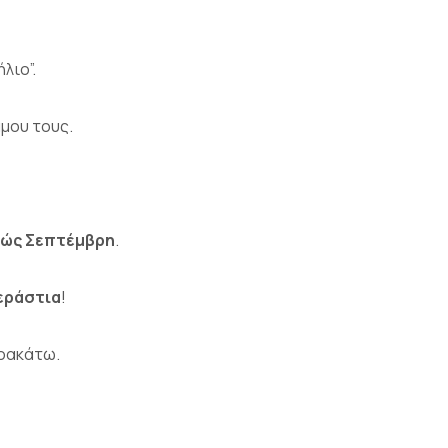
ήλιο”.
άμου τους.
εώς Σεπτέμβρη
.
εράστια
!
αρακάτω.