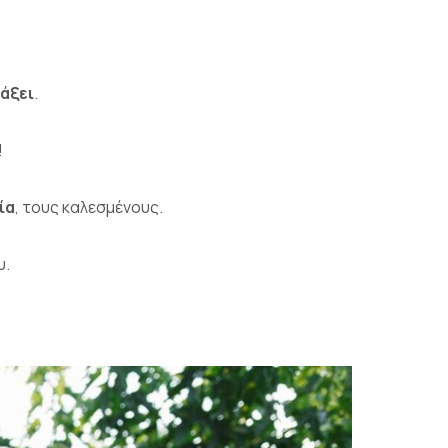
λάξει
.
!
ία
, τους καλεσμένους.
υ.