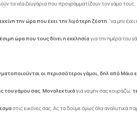
λούν τα νέα ζευγάρια που προγραμματίζουν τον γάμο τους.
εκείνη την ώρα που έχει την λιγότερη ζέστη
, ”να μην έχει 
έσιμη ώρα που τους δίνει η εκκλησία
για την ημέρα του γ
γματοποιούνται οι περισσότεροι γάμοι, δηλ από Μάιο 
ής του γάμου σας
;
Μονολεκτικά
για να μην σας κουράζω,
τ
λεσμα
στις εικόνες σας. Ας τα δούμε όμως όλα αναλυτικά π