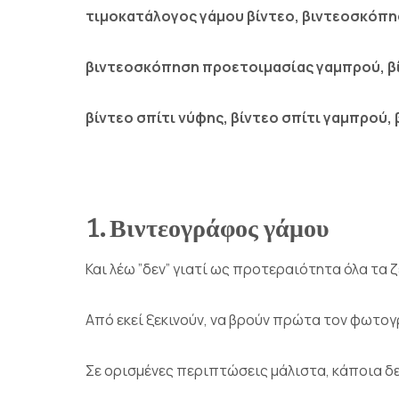
τιμοκατάλογος γάμου βίντεο, βιντεοσκόπη
βιντεοσκόπηση προετοιμασίας γαμπρού, βί
βίντεο σπίτι νύφης, βίντεο σπίτι γαμπρού
1. Βιντεογράφος γάμου
Και λέω ”δεν” γιατί ως προτεραιότητα όλα τα
Από εκεί ξεκινούν, να βρούν πρώτα τον φωτογ
Σε ορισμένες περιπτώσεις μάλιστα, κάποια δεν