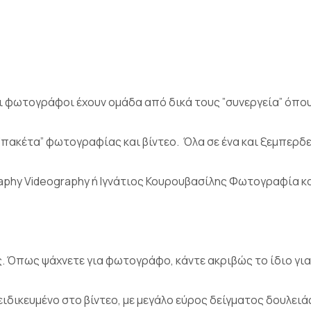
 φωτογράφοι έχουν ομάδα από δικά τους ”συνεργεία” όπου
”πακέτα” φωτογραφίας και βίντεο. Όλα σε ένα και ξεμπερδε
graphy Videography ή Ιγνάτιος Κουρουβασίλης Φωτογραφία κα
. Όπως ψάχνετε για φωτογράφο, κάντε ακριβώς το ίδιο για
ιδικευμένο στο βίντεο, με μεγάλο εύρος δείγματος δουλειά