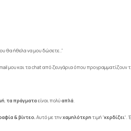
ου θα ήθελα να μου δώσετε..”
mail μου και τα chat από ζευγάρια όπου προγραμματίζουν τ
μή
,
τα πράγματα
είναι πολύ
απλά
.
αφία & βίντεο.
Αυτό με την
χαμηλότερη
τιμή “
κερδίζει
“.