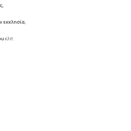
ς,
ν εκκλησία,
ου
κλπ.