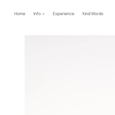
Skip
to
Home
Info
Experience
Kind Words
content