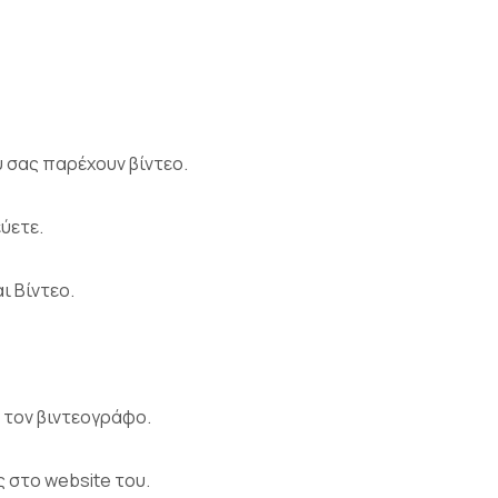
 σας παρέχουν βίντεο.
ύετε.
ι Βίντεο.
 τον βιντεογράφο.
ς στο website του.