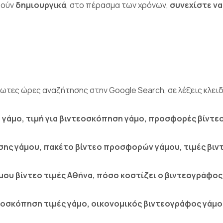
θούν
δημιουργικά
, στο πέρασμα των χρόνων,
συνεχίστε να
ίωτες ώρες αναζήτησης στην
Google Search
, σε λέξεις κλε
ο γάμο, τιμή για βιντεοσκόπηση γάμο, προσφορές βίντε
σης γάμου,
πακέτο βίντεο προσφορών γάμου, τιμές βι
ου βίντεο τιμές Αθήνα,
πόσο κοστίζει ο βιντεογράφος
εοσκόπηση τιμές γάμο, οικονομικός βιντεογράφος γάμο