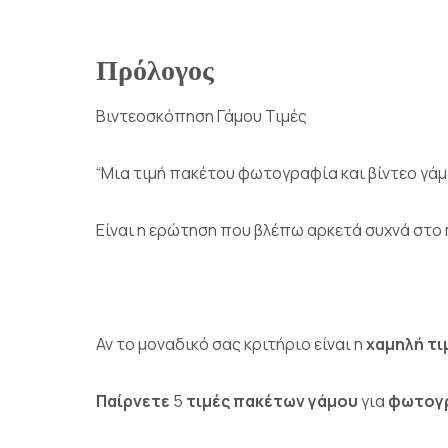
Πρόλογος
Βιντεοσκόπηση Γάμου Τιμές
“Μια τιμή πακέτου
φωτογραφία
και βίντεο γάμ
Είναι η ερώτηση που βλέπω αρκετά συχνά στο 
Αν το μοναδικό σας κριτήριο είναι η
χαμηλή τι
Παίρνετε
5
τιμές πακέτων γάμου
για
φωτογρ